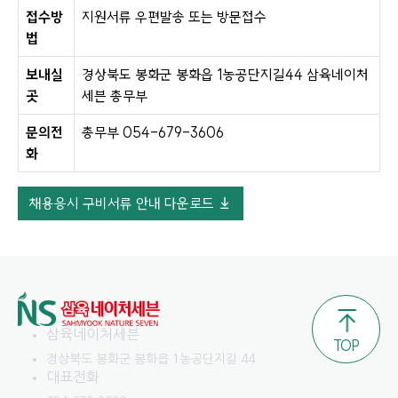
접수방
지원서류 우편발송 또는 방문접수
법
보내실
경상북도 봉화군 봉화읍 1농공단지길44 삼육네이처
곳
세븐 총무부
문의전
총무부 054-679-3606
화
채용응시 구비서류 안내 다운로드
삼육네이처세븐
TOP
경상북도 봉화군 봉화읍 1농공단지길 44
대표전화