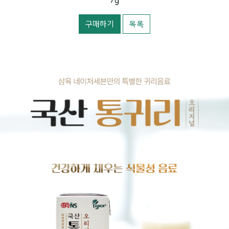
7g
구매하기
목록
본문